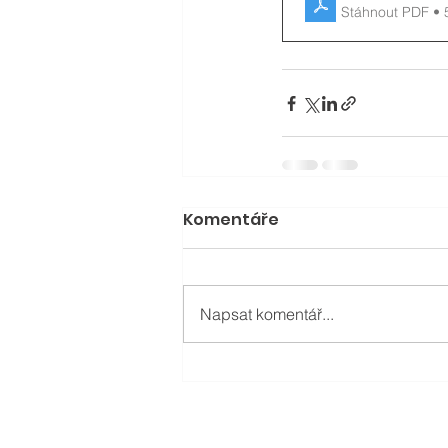
Stáhnout PDF •
Komentáře
Napsat komentář...
Grade Group s.r.o.
IČ: 079 89 784