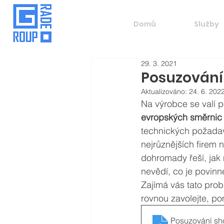
Domů
Služby
29. 3. 2021
Posuzování
Aktualizováno:
24. 6. 202
Na výrobce se valí p
evropských směrnic
technických požadav
nejrůznějších firem 
dohromady řeší, jak 
nevědí, co je povinn
Zajímá vás tato prob
rovnou zavolejte, p
Posuzování sh