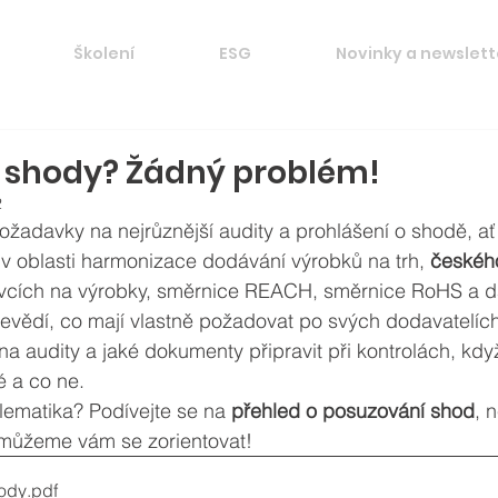
Školení
ESG
Novinky a newslett
 shody? Žádný problém!
2
ožadavky na nejrůznější audity a prohlášení o shodě, ať
 v oblasti harmonizace dodávání výrobků na trh, 
českéh
cích na výrobky, směrnice REACH, směrnice RoHS a da
nevědí, co mají vlastně požadovat po svých dodavatelích
na audity a jaké dokumenty připravit při kontrolách, kdy
é a co ne.
lematika? Podívejte se na 
přehled o posuzování shod
, 
omůžeme vám se zorientovat!
ody
.pdf