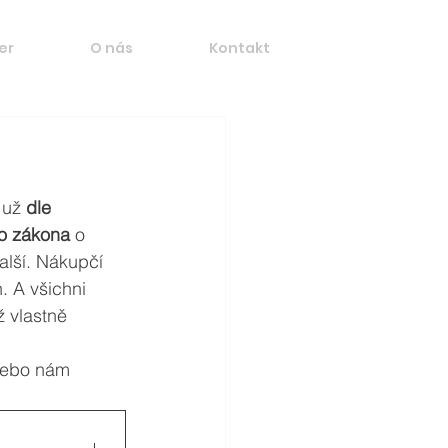
er
O nás
Kontakt
 už 
dle 
o zákona
 o 
lší. Nákupčí 
. A všichni 
ž vlastně 
nebo nám 